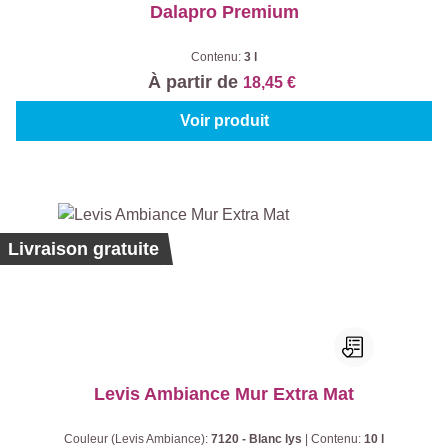
Dalapro Premium
Contenu:
3 l
À partir de
18,45 €
Voir produit
Ecolabel
Livraison gratuite
Levis Ambiance Mur Extra Mat
Couleur (Levis Ambiance):
7120 - Blanc lys
|
Contenu:
10 l