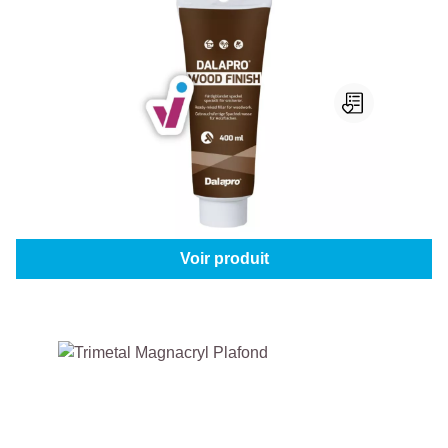
Dalapro Wood Finish
Contenu:
400 ml
À partir de
6,95 €
Voir produit