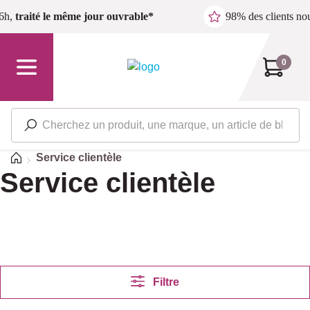
Passer au contenu principal
6h,
traité le même jour ouvrable*
98% des clients n
0
Accueil
Service clientèle
Service clientèle
Filtre