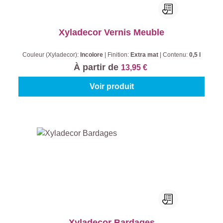
Xyladecor Vernis Meuble
Couleur (Xyladecor):
Incolore
|
Finition:
Extra mat
|
Contenu:
0,5 l
À partir de
13,95 €
Voir produit
Xyladecor Bardages