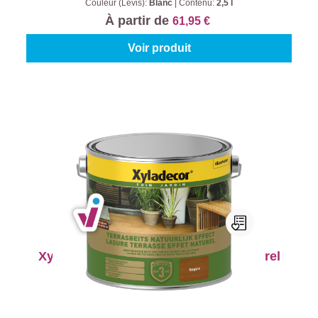
Couleur (Levis):
Blanc
|
Contenu:
2,5 l
À partir de
61,95 €
Voir produit
Xyladecor Lasure Terrasse Effet Naturel
Couleur (Xyladecor):
Bangkirai
|
Contenu:
2,5 l
À partir de
54,95 €