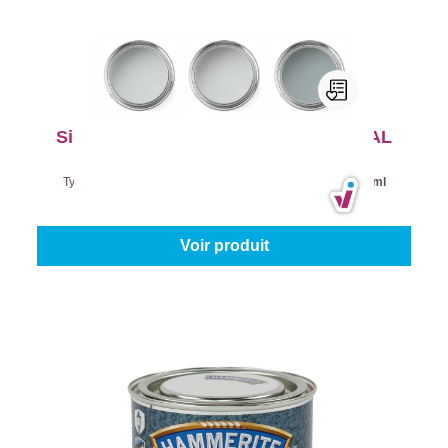
Sigma Jeu de Testers de Couleur - RAL
7035, 7047 et 7040
Type de produit:
Testeur de couleurs
|
Contenu:
3 x 250 ml
16,45 €
20,56 €
Voir produit