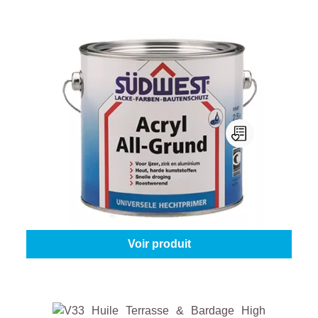
Südwest Acryl All-Grund U51
Couleur (All-Gründ):
9110 - Blanc
|
Contenu:
375 ml
À partir de
18,95 €
Voir produit