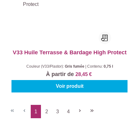
V33 Huile Terrasse & Bardage High Protect
Couleur (V33/Plastor):
Gris fumée
|
Contenu:
0,75 l
À partir de
28,45 €
Voir produit
1
2
3
4
Page
Page
Page
Page