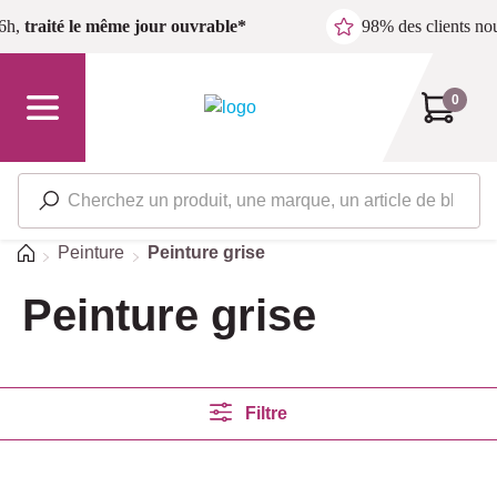
Passer au contenu principal
6h,
traité le même jour ouvrable*
98% des clients n
0
Accueil
Peinture
Peinture grise
Peinture grise
Filtre