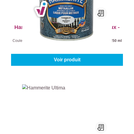
Hammerite Laque Martelée pour Métaux -
Blanc
Couleur (Hammerite laques pour métaux):
Blanc
|
Contenu:
250 ml
À partir de
15,45 €
Voir produit