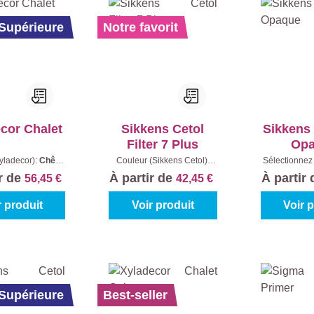
 Supérieure
Notre favorit
cor Chalet
Sikkens Cetol
Sikkens
Filter 7 Plus
Op
yladecor):
Chêne
Couleur (Sikkens Cetol):
Sélectionnez 
tenu:
2,5 l + 0,5 l
006 - Chêne clair
|
Teintes à
ir de
À partir de
À partir
56,45 €
42,45 €
Contenu:
1 l
Cont
r produit
Voir produit
Voir 
 Supérieure
Best-seller