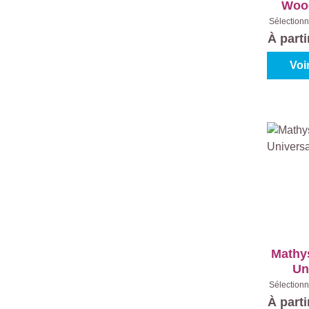
Woo
2en1
Sélectionn
Teinte
À part
Co
Voi
Mathy
Un
Sélectionn
Blanc (10
À part