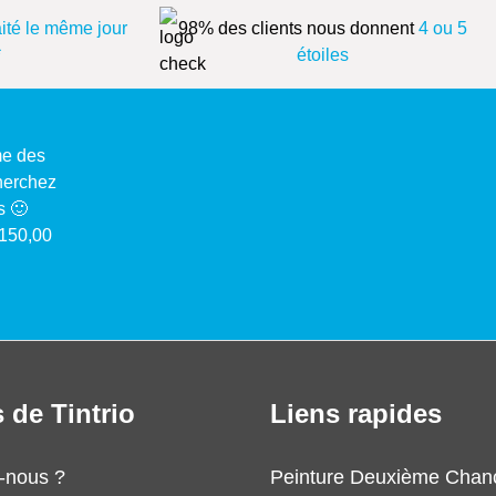
aité le même jour
98% des clients nous donnent
4 ou 5
*
étoiles
me des
cherchez
s 🙂
 150,00
 de Tintrio
Liens rapides
-nous ?
Peinture Deuxième Chan