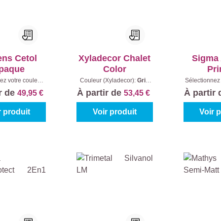
ens Cetol
Xyladecor Chalet
Sigma
paque
Color
Pr
ez votre couleur:
Couleur (Xyladecor):
Gris
Sélectionnez 
s à mélanger
|
Brume
|
Contenu:
2,5 l
Blanc (100%
ir de
À partir de
À partir
49,95 €
53,45 €
ntenu:
1 l
r produit
Voir produit
Voir 