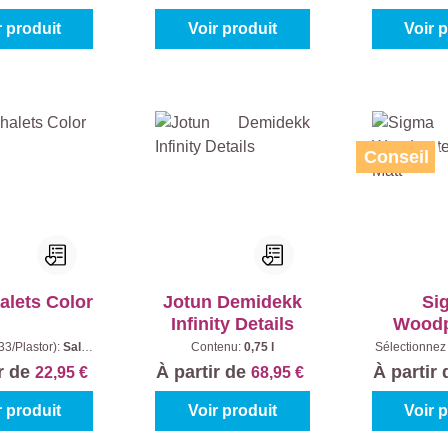
r produit
Voir produit
Voir 
Conseil
alets Color
Jotun Demidekk
Si
Infinity Details
Woodp
Soli
33/Plastor):
Salar
Contenu:
0,75 l
Sélectionnez 
ontenu:
0,75 l
Teintes à
ir de
À partir de
À partir
22,95 €
68,95 €
Cont
r produit
Voir produit
Voir 