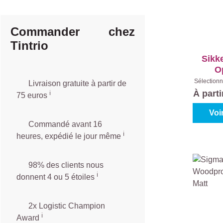
Commander chez
Tintrio
Sikk
O
Sélectionn
Livraison gratuite à partir de
Teinte
À part
ℹ️️
75 euros
Co
Voi
Commandé avant 16
ℹ️
heures, expédié le jour même
98% des clients nous
ℹ️
donnent 4 ou 5 étoiles
2x Logistic Champion
ℹ️
Award