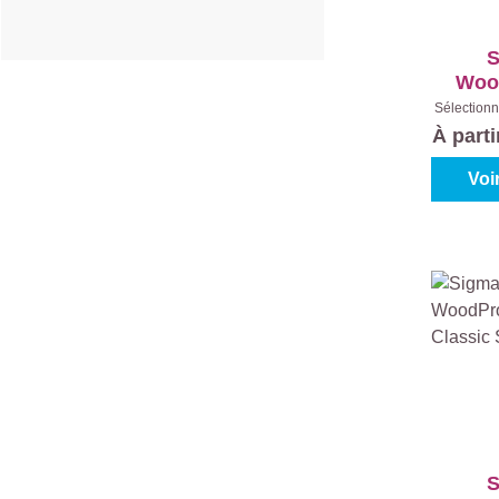
S
Woo
2E
Sélectionn
Incolor
À part
Voi
S