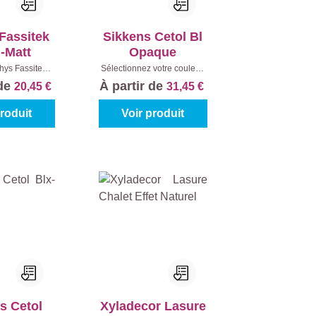
Fassitek
Sikkens Cetol Bl
-Matt
Opaque
hys Fassitek):
Sélectionnez votre couleur:
ne Foncé
|
Teintes à mélanger
|
 de
À partir de
20,45 €
31,45 €
enu:
1 l
Contenu:
1 l
produit
Voir produit
s Cetol
Xyladecor Lasure