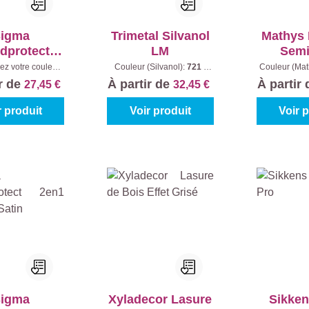
igma
Trimetal Silvanol
Mathys 
dprotect
LM
Semi
n1 Matt
ez votre couleur:
Couleur (Silvanol):
721 -
Couleur (Mat
e
|
Contenu:
1 l
Chêne
|
Contenu:
1 l
04 - Chê
ir de
À partir de
À partir
27,45 €
32,45 €
Cont
r produit
Voir produit
Voir 
igma
Xyladecor Lasure
Sikken