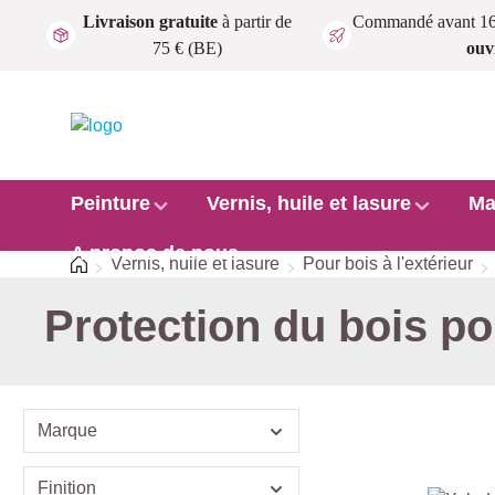
Livraison gratuite
à partir de
Commandé avant 1
Passer au contenu principal
75 € (BE)
ouv
Peinture
Vernis, huile et lasure
Ma
A propos de nous
Accueil
Vernis, huile et lasure
Pour bois à l'extérieur
Protection du bois po
Marque
Finition