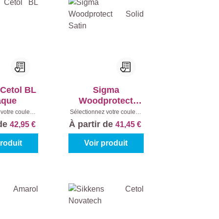
 Cetol BL
Sigma
aque
Woodprotect
Solid Satin
votre couleur:
Sélectionnez votre couleur:
 mélanger
|
Teintes à mélanger
|
 de
À partir de
42,95 €
41,45 €
enu:
1 l
Contenu:
1 l
produit
Voir produit