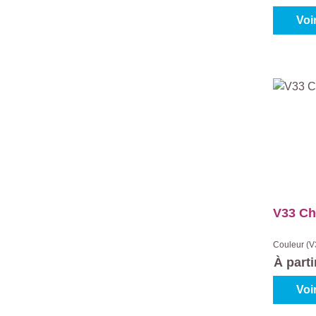
Voi
V33 Ch
Couleur (V
grey
|
C
À part
Voi