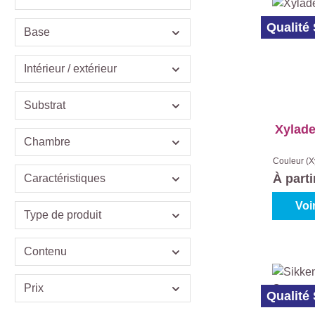
Qualité
Base
Intérieur / extérieur
Substrat
Xylade
Chambre
Couleur (X
clair
|
Con
À part
Caractéristiques
Voi
Type de produit
Contenu
Prix
Qualité