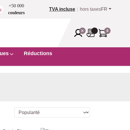
+50 000
TVA incluse
hors taxes
FR
couleurs
0
ues
Réductions