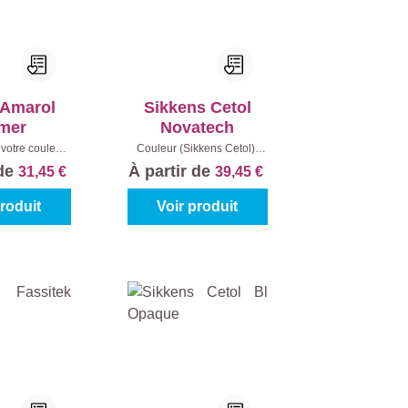
 Amarol
Sikkens Cetol
imer
Novatech
votre couleur:
Couleur (Sikkens Cetol):
)
|
Contenu:
1 l
Teinte à mélanger
|
 de
À partir de
31,45 €
39,45 €
Contenu:
1 l
produit
Voir produit