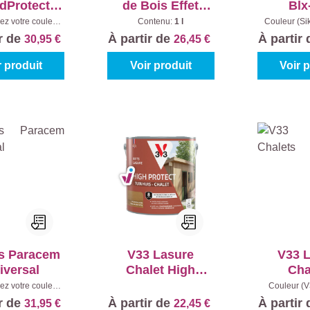
dProtect
de Bois Effet
Blx
 Classic
Grisé
ez votre couleur:
Contenu:
1 l
Couleur (Si
s à mélanger
|
006 - Ch
Satin
ir de
À partir de
À partir
30,95 €
26,45 €
ntenu:
1 l
Cont
r produit
Voir produit
Voir 
s Paracem
V33 Lasure
V33 
iversal
Chalet High
Cha
Protect
ez votre couleur:
Couleur (V
0%)
|
Contenu:
1 l
Incolore
|
Co
ir de
À partir de
À partir
31,95 €
22,45 €