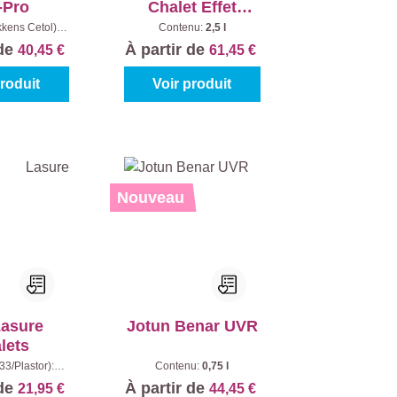
-Pro
Chalet Effet
Naturel
kkens Cetol):
Contenu:
2,5 l
êne clair
|
 de
À partir de
40,45 €
61,45 €
enu:
1 l
produit
Voir produit
Nouveau
Lasure
Jotun Benar UVR
lets
33/Plastor):
Contenu:
0,75 l
ntenu:
0,75 l
 de
À partir de
21,95 €
44,45 €