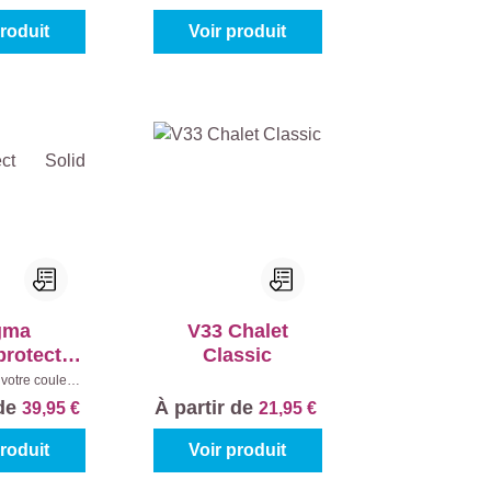
produit
Voir produit
gma
V33 Chalet
rotect
Classic
d Matt
votre couleur:
 mélanger
|
 de
À partir de
39,95 €
21,95 €
enu:
1 l
produit
Voir produit