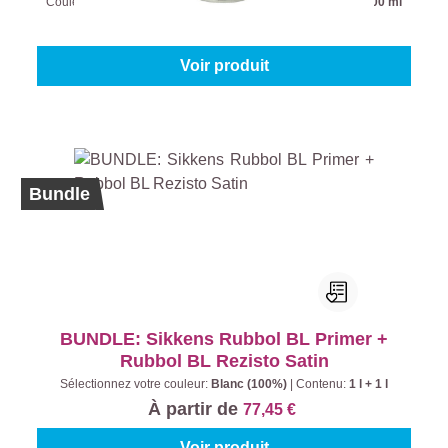
Couleur (Hammerite laques pour métaux):
Noir
|
Contenu:
400 ml
À partir de
19,45 €
Voir produit
Bundle
BUNDLE: Sikkens Rubbol BL Primer +
Rubbol BL Rezisto Satin
Sélectionnez votre couleur:
Blanc (100%)
|
Contenu:
1 l + 1 l
À partir de
77,45 €
Voir produit