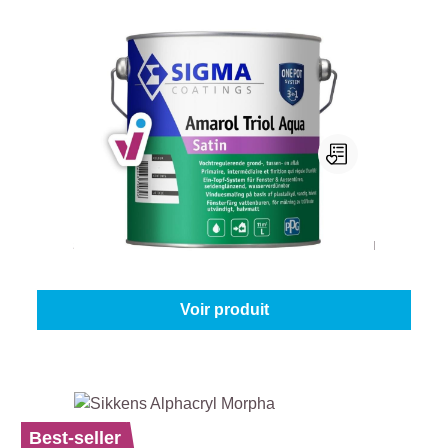
Sigma Amarol Triol Aqua Satin
Sélectionnez votre couleur:
Blanc (100%)
|
Contenu:
1 l
À partir de
30,45 €
Voir produit
Best-seller