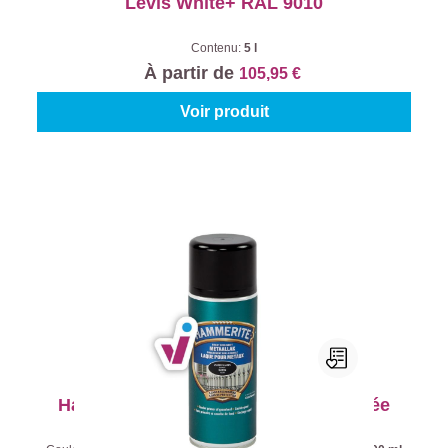
Levis White+ RAL 9010
Contenu:
5 l
À partir de
105,95 €
Voir produit
Hammerite Laque pour Métaux Satinée
Aérosol