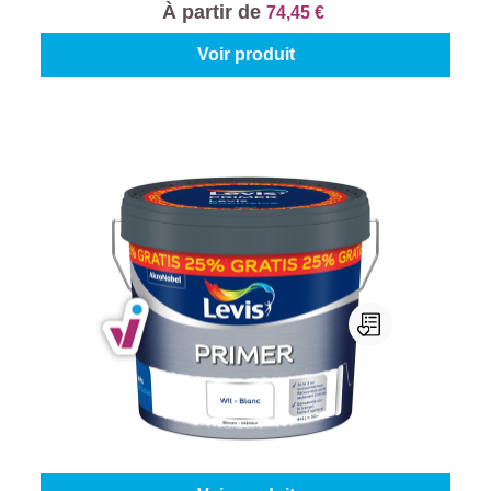
À partir de
74,45 €
Voir produit
Levis Primer
Contenu:
8 l + 25% Gratis (10 l)
À partir de
88,45 €