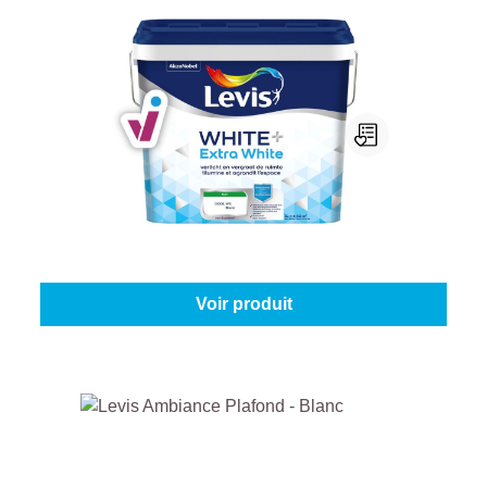
Levis White+ Extra White
Contenu:
5 l
À partir de
105,95 €
Voir produit