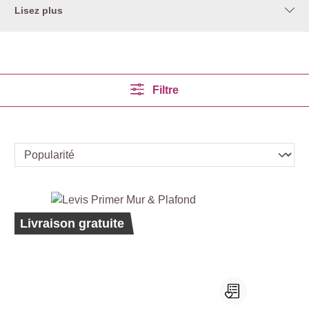
Lisez plus
Filtre
Best-seller
Ecolabel
Livraison gratuite