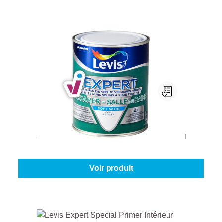
Levis Expert Salle De Bains
Sélectionnez votre couleur:
Blanc (100%)
|
Contenu:
1 l
À partir de
29,95 €
Voir produit