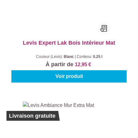
Levis Expert Lak Bois Intérieur Mat
Couleur (Levis):
Blanc
|
Contenu:
0.25 l
À partir de
12,95 €
Voir produit
Ecolabel
Livraison gratuite