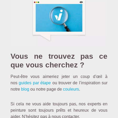
8
8
,
9
5
€
Vous ne trouvez pas ce
que vous cherchez ?
Peut-être vous aimeriez jeter un coup d'œil à
nos
guides par étape
ou trouver de l'inspiration sur
notre
blog
ou notre page de
couleurs
.
Si cela ne vous aide toujours pas, nos experts en
1
peinture sont toujours prêts et heureux de vous
2
aider. N'hésitez pas à nous contacter.