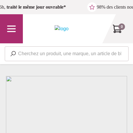
Passer au contenu principal
6h,
traité le même jour ouvrable*
98% des clients n
0