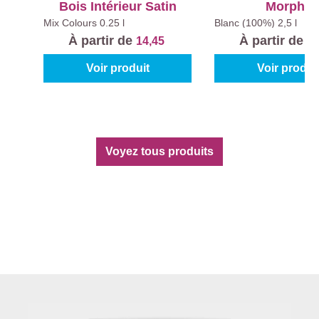
Bois Intérieur Satin
Morpha
Mix Colours
0.25 l
Blanc (100%)
2,5 l
À partir de
À partir de
14,45
4
Voir produit
Voir produi
Voyez tous produits
1