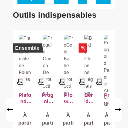
Ignorer la galerie de produits
Outils indispensables
%
Nouveau
Ensemble
%
Plafo
Prog
Pro
Ber
Pr
nd -
old
Gol
dy
og
Ense
Cart
d
Cle
ol
mble
on
Bac
arli
d
À
À
À
À
À
de
De
he
ne
Pa
partir
parti
parti
part
pa
Fourn
Prot
de
Dég
pie