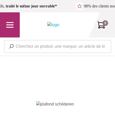
Passer au contenu principal
6h,
traité le même jour ouvrable*
98% des clients n
0