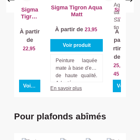
Sigma Tigron Aqua
Sigma
Si
Matt
Tigron
g
Aqua
ma
À partir de
23,95
Primer
Ti
À partir
À
gr
de
pa
on
Voir produit
rtir
22,95
Aq
de
ua
Peinture laquée
Sa
25,
mate à base d'eau
tin
45
de haute qualité.
Adaptée aux
Voir produit
Voir prod
En savoir plus
applications
intérieures, elle
offre une
protection durable
Ignorer la galerie de produits
Pour plafonds abîmés
avec une finition
brillante sur une
variété de