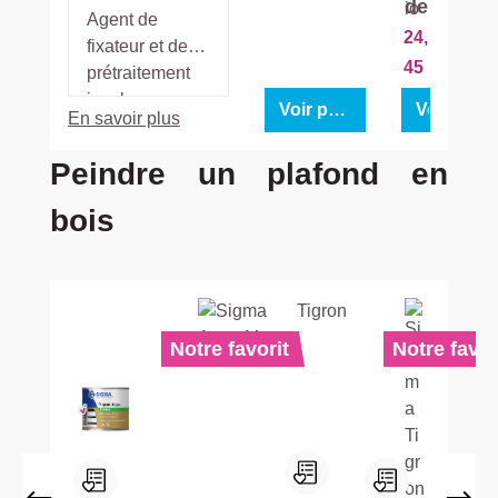
de
tt
Agent de
24,
fixateur et de
45
prétraitement
incolore en
Voir produit
Voir prod
En savoir plus
phase aqueuse
pour l’intérieur
Ignorer la galerie de produits
Peindre un plafond en
et l’extérieur, à
base de
bois
dispersion
acrylique.
Notre favorit
Notre favor