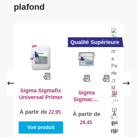
plafond
Qualité Supérieure
Sigma Sigmafix
Sigma
Si
Universal Primer
Sigmacryl
g
Prim
ma
À partir de
22,95
Opaque
Pe
À partir de
À
rfe
pa
29,45
ct
Voir produit
rtir
Ma