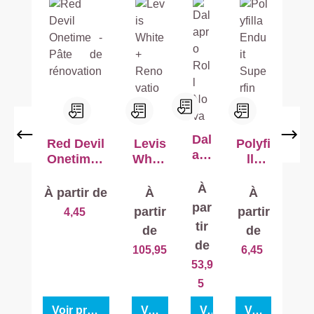
surfaces.
Dal
Red Devil
Levis
Polyfi
apr
Onetime -
White
lla
o
Pâte de
+
Endui
Rol
À
rénovation
Reno
t
À partir de
À
À
l
vatio
Supe
par
partir
partir
4,45
No
n
rfin
tir
de
de
va
de
105,95
6,45
53,9
5
Voir produit
Voir produit
Voir produit
Voir produit