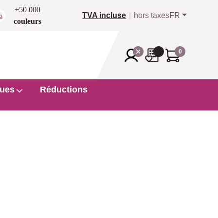
+50 000
TVA incluse
hors taxes
FR
couleurs
0
ues
Réductions