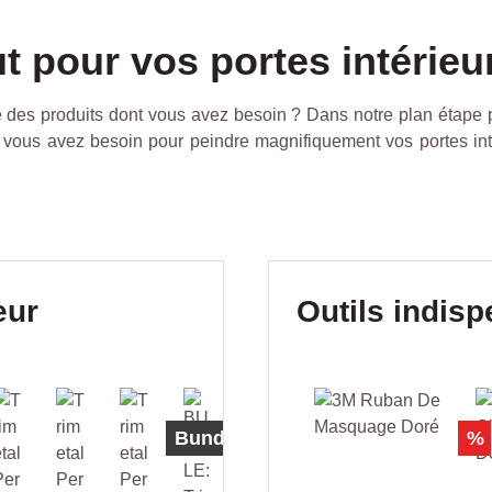
ut pour vos portes intérie
es produits dont vous avez besoin ? Dans notre plan étape par
 vous avez besoin pour peindre magnifiquement vos portes int
Ignorer la galerie de prod
eur
Outils indis
Bundle
Bundle
%