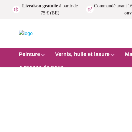
Livraison gratuite
à partir de
Commandé avant 1
Passer au contenu principal
75 € (BE)
ouv
Peinture
Vernis, huile et lasure
Ma
A propos de nous