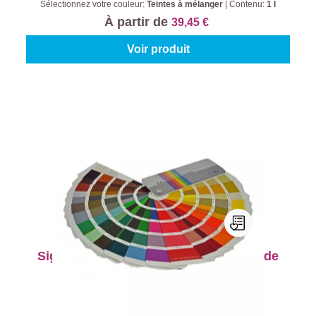
Sélectionnez votre couleur:
Teintes à mélanger
|
Contenu:
1 l
À partir de
39,45 €
Voir produit
Sigma Ral Colour Guide K7 Nuancier de
Couleur
Type de produit:
Nuancier
À partir de
17,45 €