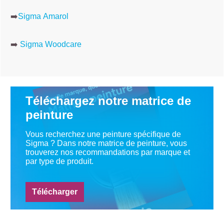
➡️
Sigma Amarol
➡️
Sigma Woodcare
Téléchargez notre matrice de
peinture
Vous recherchez une peinture spécifique de
Sigma ? Dans notre matrice de peinture, vous
trouverez nos recommandations par marque et
par type de produit.
Télécharger