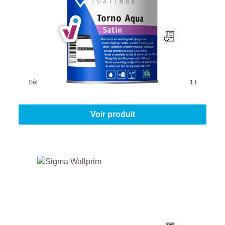
Sigma Torno Aqua Satin
Sélectionnez votre couleur:
Teintes à mélanger
|
Contenu:
1 l
À partir de
47,95 €
Voir produit