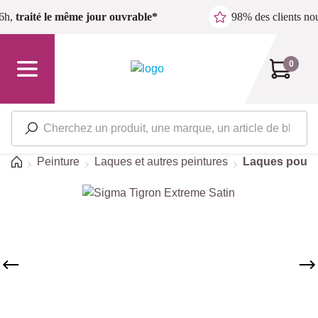
Passer au contenu principal
6h,
traité le même jour ouvrable*
98% des clients n
0
Accueil
Peinture
Laques et autres peintures
Laques pour l
Ignorer la galerie d'images