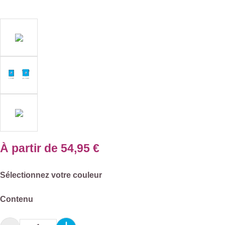
À partir de
54,95 €
Sélectionnez
Sélectionnez votre couleur
Sélectionnez
Contenu
Quantité de produit : Entrez la quantité souhai