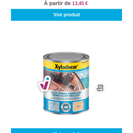
À partir de
13,45 €
Voir produit
Xyladecor Vernis Yacht
Finition:
Brillant
|
Contenu:
250 ml
À partir de
9,95 €