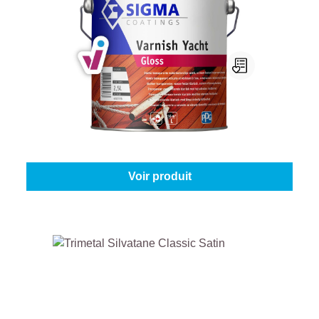
Sigma Varnish Yacht
Contenu:
1 l
À partir de
33,95 €
Voir produit