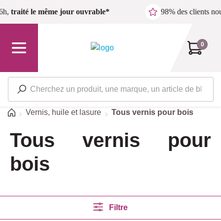
Passer au contenu principal
6h,
traité le même jour ouvrable*
98% des clients n
0
Accueil
Vernis, huile et lasure
Tous vernis pour bois
Tous vernis pour
bois
Filtre