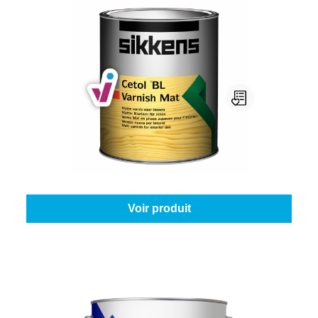
Sikkens Cetol Bl Varnish Mat
Sélectionnez votre couleur:
Incolore
|
Contenu:
1 l
À partir de
45,45 €
Voir produit