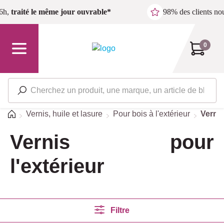
Passer au contenu principal
6h,
traité le même jour ouvrable*
98% des clients n
0
Accueil
Vernis, huile et lasure
Pour bois à l'extérieur
Vernis
Vernis pour
l'extérieur
Filtre