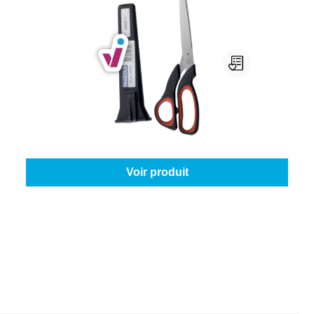
Progold - Ciseaux De Tapissier
Quantité:
1 pièce
À partir de
48,85 €
Voir produit