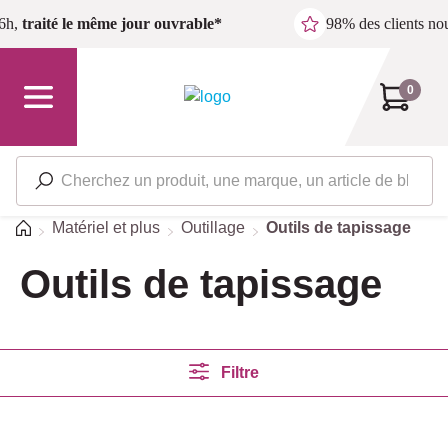
Passer au contenu principal
6h,
traité le même jour ouvrable*
98% des clients n
0
Accueil
Matériel et plus
Outillage
Outils de tapissage
Outils de tapissage
Filtre