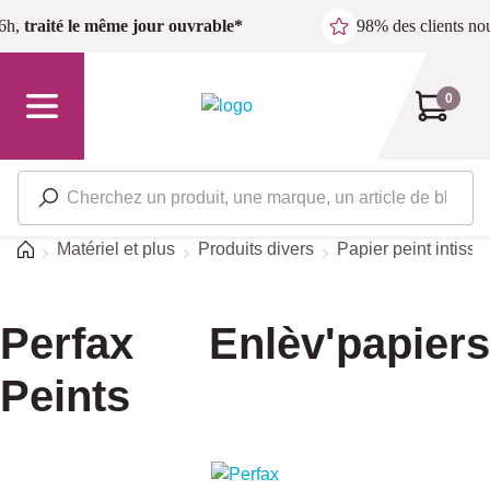
Passer au contenu principal
6h,
traité le même jour ouvrable*
98% des clients n
0
Accueil
Matériel et plus
Produits divers
Papier peint intissé
Perfax Enlèv'papiers
Peints