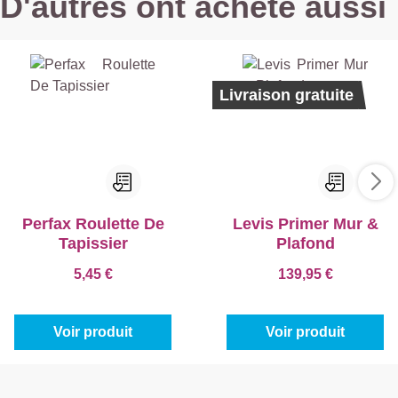
D'autres ont acheté aussi
Best-seller
Ecolabel
Livraison gratuite
Perfax Roulette De
Levis Primer Mur &
Tapissier
Plafond
5,45 €
139,95 €
Voir produit
Voir produit