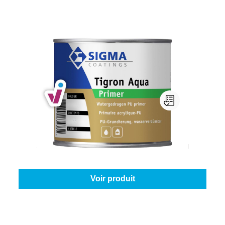
Sigma Tigron Aqua Primer
Sélectionnez votre couleur:
Blanc (100%)
|
Contenu:
1 l
À partir de
41,45 €
Voir produit