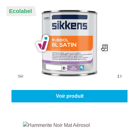
Ecolabel
Sikkens Rubbol Bl Satin
Sélectionnez votre couleur:
Teintes à mélanger
|
Contenu:
1 l
À partir de
40,95 €
Voir produit