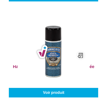
Hammerite Laque pour Métaux Martelée
Aérosol
Couleur (Hammerite laques pour métaux):
Noir
À partir de
19,45 €
Voir produit