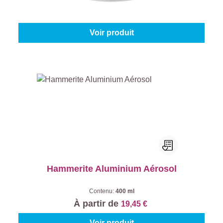
Couleur (Levis):
Mix Colours
|
Contenu:
0.25 l
À partir de
14,45 €
Voir produit
Hammerite Aluminium Aérosol
Contenu:
400 ml
À partir de
19,45 €
Voir produit