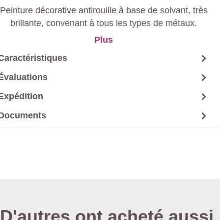
Peinture décorative antirouille à base de solvant, très
brillante, convenant à tous les types de métaux.
Plus
Caractéristiques
Évaluations
Expédition
Documents
D'autres ont acheté aussi