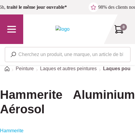
Passer au contenu principal
6h,
traité le même jour ouvrable*
98% des clients n
0
Accueil
Peinture
Laques et autres peintures
Laques pour l
Hammerite Aluminium
Aérosol
Hammerite