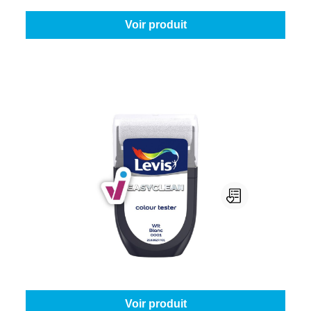
Voir produit
Levis Easyclean Colour Tester
Couleur (Levis):
Blanc
|
Contenu:
30 ml
À partir de
2,45 €
Voir produit