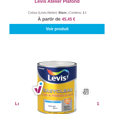
Levis Atelier Plafond
Colour (Levis Atelier):
Blanc
|
Contenu:
1 l
À partir de
45,45 €
Voir produit
Levis EasyClean Laque & Primer 2 in 1