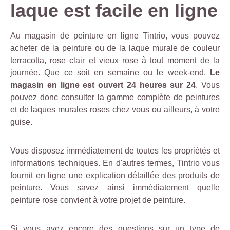
laque est facile en ligne
u
x
r
Au magasin de peinture en ligne Tintrio, vous pouvez
a
acheter de la peinture ou de la laque murale de couleur
y
terracotta, rose clair et vieux rose à tout moment de la
u
journée. Que ce soit en semaine ou le week-end.
Le
r
magasin en ligne est ouvert 24 heures sur 24
. Vous
e
pouvez donc consulter la gamme complète de peintures
s
et de laques murales roses chez vous ou ailleurs, à votre
e
guise.
t
a
Vous disposez immédiatement de toutes les propriétés et
u
informations techniques. En d'autres termes, Tintrio vous
x
fournit en ligne une explication détaillée des produits de
g
peinture. Vous savez ainsi immédiatement quelle
r
peinture rose convient à votre projet de peinture.
a
i
s
Si vous avez encore des questions sur un type de