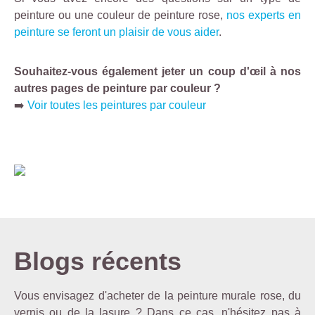
s
peinture ou une couleur de peinture rose,
nos experts en
e
peinture se feront un plaisir de vous aider
.
s
c
Souhaitez-vous également jeter un coup d'œil à nos
u
autres pages de peinture par couleur ?
t
➡️
Voir toutes les peintures par couleur
a
n
é
e
s
.
Blogs récents
Vous envisagez d'acheter de la peinture murale rose, du
vernis ou de la lasure ? Dans ce cas, n'hésitez pas à