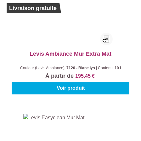
Ecolabel
Livraison gratuite
Levis Ambiance Mur Extra Mat
Couleur (Levis Ambiance):
7120 - Blanc lys
|
Contenu:
10 l
À partir de
195,45 €
Voir produit