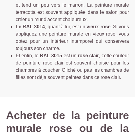
tr
et tend un peu vers le marron. La peinture murale
ê
terracotta est souvent appliquée dans le salon pour
m
créer un mur d'accent chaleureux.
e
Le RAL 3014
, quant à lui, est un
vieux rose
. Si vous
m
appliquez une peinture murale en vieux rose, vous
e
optez pour un intérieur intemporel qui conservera
n
toujours son charme.
t
Et enfin, le
RAL 3015
est un
rose clair
, cette couleur
r
de peinture rose clair est souvent choisie pour les
é
chambres à coucher. Cliché ou pas les chambres de
s
filles sont déjà souvent peintes dans ce rose clair.
i
s
t
a
n
Acheter de la peinture
t
e
murale rose ou de la
a