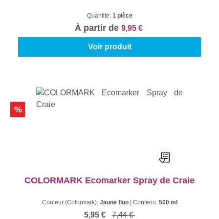
Quantité:
1 pièce
À partir de
9,95 €
Voir produit
%
COLORMARK Ecomarker Spray de Craie
Couleur (Colormark):
Jaune fluo
|
Contenu:
500 ml
5,95 €
7,44 €