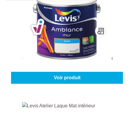
Levis Ambiance Mur Satin
Couleur (Levis Ambiance):
0001 - Blanc
|
Contenu:
2,5 l
À partir de
58,45 €
Voir produit