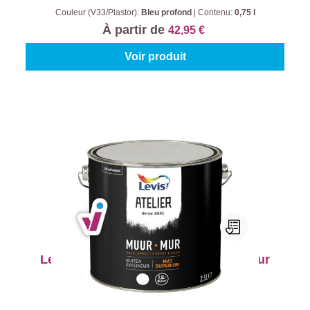
Couleur (V33/Plastor):
Bleu profond
|
Contenu:
0,75 l
À partir de
42,95 €
Voir produit
Levis Atelier Mur Effet Chaux Extérieur
Colour (Levis Atelier):
couleur mixte
|
Contenu:
2,5 l
À partir de
138,45 €