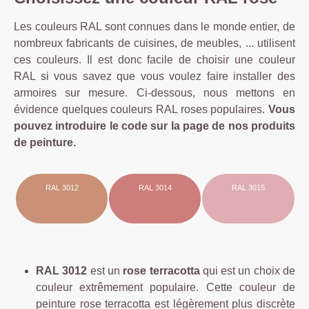
i
Les couleurs RAL sont connues dans le monde entier, de
o
nombreux fabricants de cuisines, de meubles, ... utilisent
n
ces couleurs. Il est donc facile de choisir une couleur
p
RAL si vous savez que vous voulez faire installer des
o
armoires sur mesure. Ci-dessous, nous mettons en
u
évidence quelques couleurs RAL roses populaires.
Vous
r
pouvez introduire le code sur la page de nos produits
l'
de peinture.
i
n
t
RAL 3012
RAL 3014
RAL 3015
é
ri
e
u
r,
RAL 3012
est un
rose terracotta
qui est un choix de
e
couleur extrêmement populaire. Cette couleur de
x
peinture rose terracotta est légèrement plus discrète