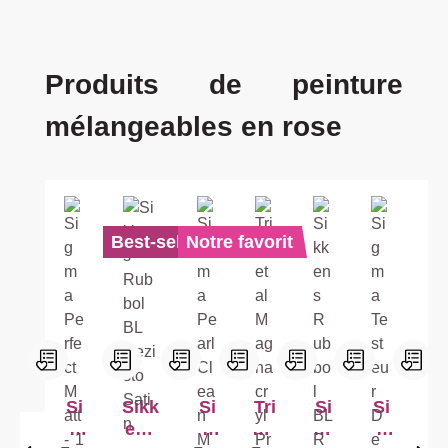
Ignorer la galerie de produits
Produits de peinture
mélangeables en rose
Best-seller
Notre favorit
Si
Sikk
Si
Tri
Si
Si
Tr
g
ens
g
me
kk
g
m