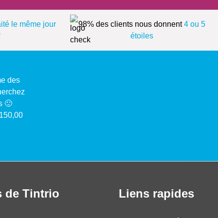
aité le même jour
98% des clients nous donnent
4 ou 5
*
étoiles
me des
cherchez
s 🙂
 150,00
 de Tintrio
Liens rapides