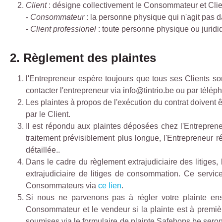
Client
: désigne collectivement le Consommateur et Clie
-
Consommateur
: la personne physique qui n'agit pas d
-
Client professionel
: toute personne physique ou juridi
2. Règlement des plaintes
l'Entrepreneur espère toujours que tous ses Clients s
contacter l'entrepreneur via info@tintrio.be ou par télé
Les plaintes à propos de l'exécution du contrat doiven
par le Client.
Il est répondu aux plaintes déposées chez l'Entreprene
traitement prévisiblement plus longue, l'Entrepreneur 
détaillée..
Dans le cadre du règlement extrajudiciaire des litig
extrajudiciaire de litiges de consommation. Ce servic
Consommateurs via
ce lien
.
Si nous ne parvenons pas à régler votre plainte en
Consommateur et le vendeur si la plainte est à premièr
soumises via le formulaire de plainte Safehops.be seront