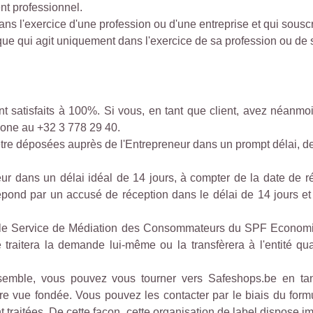
nt professionnel.
ans l'exercice d'une profession ou d'une entreprise et qui souscr
que qui agit uniquement dans l'exercice de sa profession ou de 
ont satisfaits à 100%. Si vous, en tant que client, avez néan
phone au +32 3 778 29 40.
t être déposées auprès de l'Entrepreneur dans un prompt délai,
ur dans un délai idéal de 14 jours, à compter de la date de ré
répond par un accusé de réception dans le délai de 14 jours et
es, le Service de Médiation des Consommateurs du SPF Econom
e traitera la demande lui-même ou la transfèrera à l'entité q
semble, vous pouvez vous tourner vers Safeshops.be en ta
e vue fondée. Vous pouvez les contacter par le biais du formu
 traitées. De cette façon, cette organisation de label dispose i