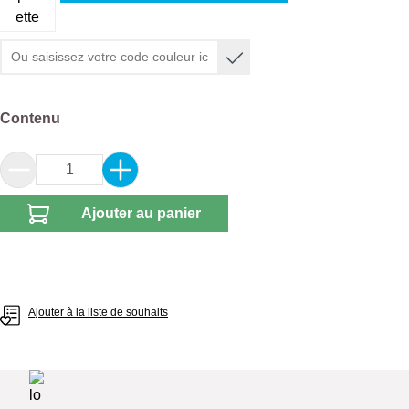
Sélectionnez
Contenu
Quantité de produit : Entrez la quantité souhai
Ajouter au panier
Ajouter à la liste de souhaits