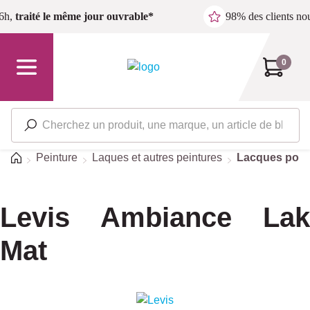
Passer au contenu principal
6h,
traité le même jour ouvrable*
98% des clients n
0
Accueil
Peinture
Laques et autres peintures
Lacques pour l
Levis Ambiance Lak
Mat