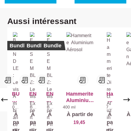
Ignorer la galerie de produits
Aussi intéressant
Bundle
Bundle
Bundle
BU
EN
EN
Hammerite
Ha
H
ND
SE
SE
Aluminium
m
Ga
LE
M
M
Aérosol
me
n
000
Bla
Bla
400 ml
750
400
1 -
nc
nc
ml
:
BL
BL
rit
À
À
À
À partir de
À
À
Bla
2,5
2,5
Le
E:
E:
e
nc
l +
l +
pa
pa
pa
pa
19,45
2,5
2,5
2,5
vis
Le
Le
Dir
l +
l
l
rtir
rtir
rtir
rtir