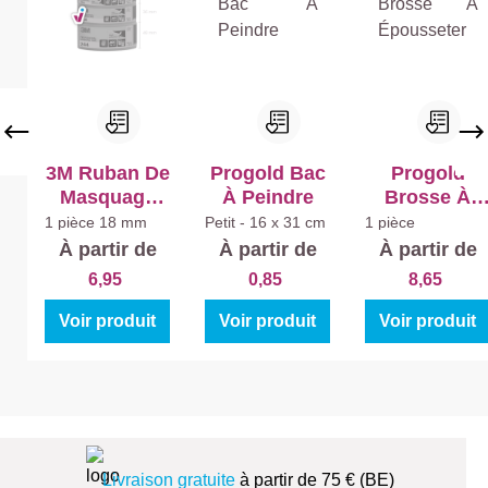
r
r
Ex
Ex
tra
tra
Ma
Ma
t
t
3M Ruban De
Progold Bac
Progold
Masquage
À Peindre
Brosse À
Doré
Épousseter
1 pièce
18 mm
Petit - 16 x 31 cm
1 pièce
À partir de
À partir de
À partir de
6,95
0,85
8,65
Voir produit
Voir produit
Voir produit
Livraison gratuite
à partir de 75 € (BE)