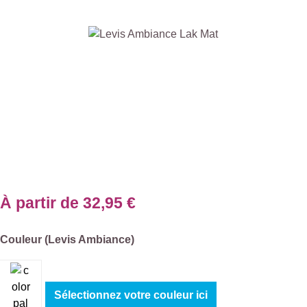
Ignorer la galerie d'images
À partir de
32,95 €
Sélectionnez
Couleur (Levis Ambiance)
Sélectionnez votre couleur ici