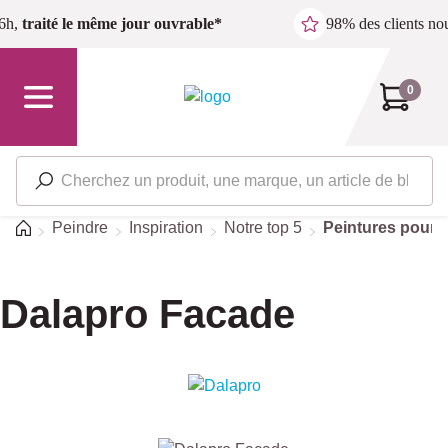
Passer au contenu principal
6h,
traité le même jour ouvrable*
98% des clients n
0
Accueil
Peindre
Inspiration
Notre top 5
Peintures pour l
Dalapro Facade