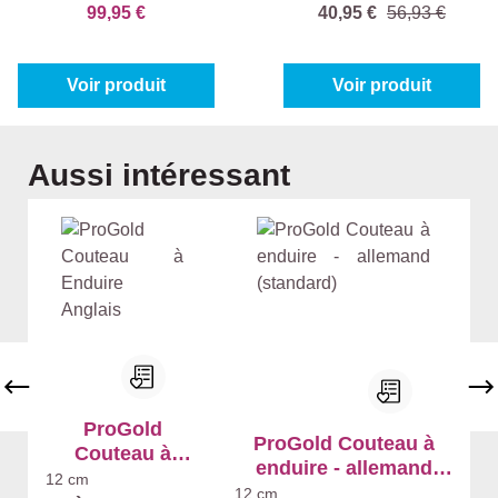
99,95 €
40,95 €
56,93 €
Voir produit
Voir produit
Ignorer la galerie de produits
Aussi intéressant
ProGold
ProGold Couteau à
Couteau à
enduire - allemand
Enduire Anglais
12 cm
(standard)
12 cm