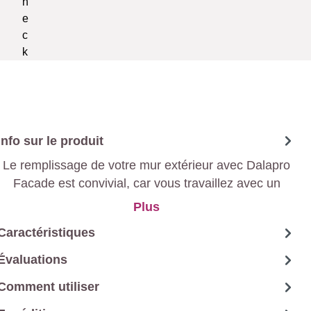
Info sur le produit
Le remplissage de votre mur extérieur avec Dalapro
Facade est convivial, car vous travaillez avec un
mastic prêt à l'emploi. Il peut également être utilisé à
Plus
l'intérieur et même sur des surfaces lisses, le mastic
Caractéristiques
assure une bonne adhérence.
Évaluations
Comment utiliser