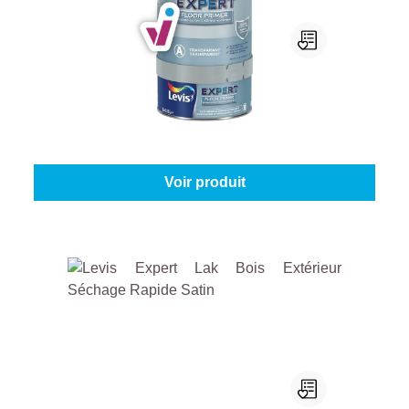
Levis Expert Floor Primer
Sélectionnez votre couleur:
Incolore
|
Contenu:
0,75 l
À partir de
31,45 €
Voir produit