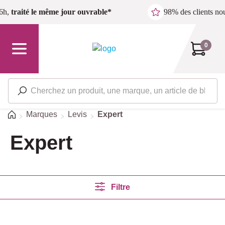
Passer au contenu principal
6h,
traité le même jour ouvrable*
98% des clients n
0
Accueil
Marques
Levis
Expert
Expert
Filtre