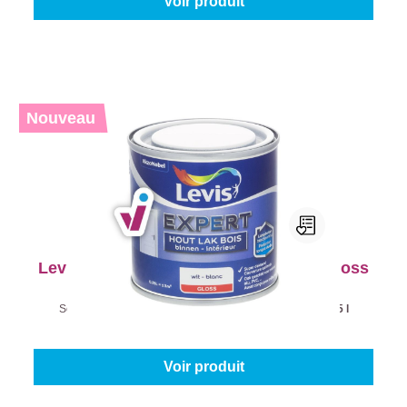
Voir produit
Nouveau
Levis Expert Lak Bois Intérieur High Gloss
Sélectionnez votre couleur:
Blanc (100%)
|
Contenu:
0.25 l
À partir de
12,95 €
Voir produit