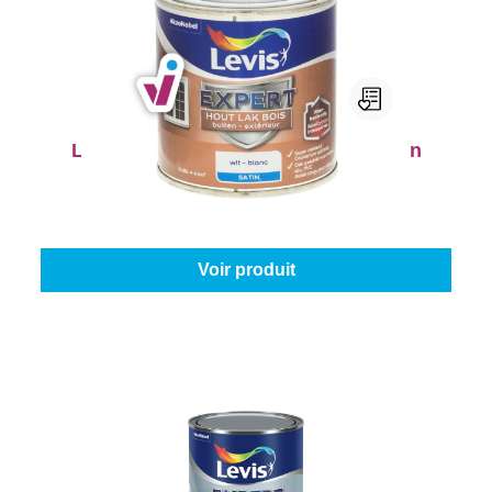
Levis Expert Lak Bois Extérieur Satin
Couleur (Levis):
Blanc
|
Contenu:
0.25 l
À partir de
14,45 €
Voir produit