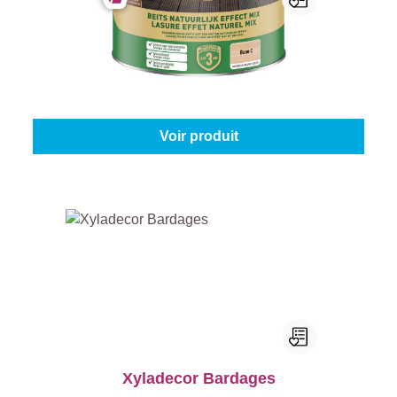
Xyladecor Lasure Effet Naturel Mix
Couleur (Xyladecor):
Bois d'olivier
|
Contenu:
2,5 l
À partir de
48,95 €
Voir produit
Xyladecor Bardages