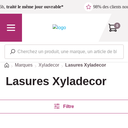
Passer au contenu principal
6h,
traité le même jour ouvrable*
98% des clients n
0
Accueil
Marques
Xyladecor
Lasures Xyladecor
Lasures Xyladecor
Filtre