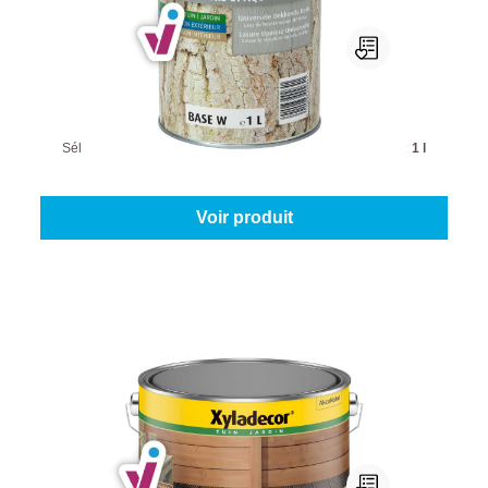
Xyladecor Lasure Opaque Tq
Sélectionnez votre couleur:
Teintes à mélanger
|
Contenu:
1 l
À partir de
26,45 €
Voir produit