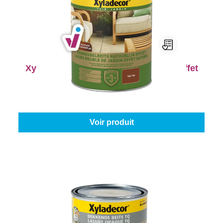
Xyladecor Lasure Meuble de Jardin Effet
Naturel
Couleur (Xyladecor):
Teck
|
Contenu:
0,75 l
À partir de
24,45 €
Voir produit