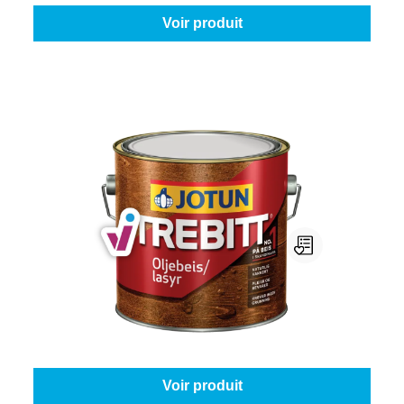
Voir produit
Jotun Trebitt Oljebeis
Contenu:
1 l
À partir de
49,95 €
Voir produit