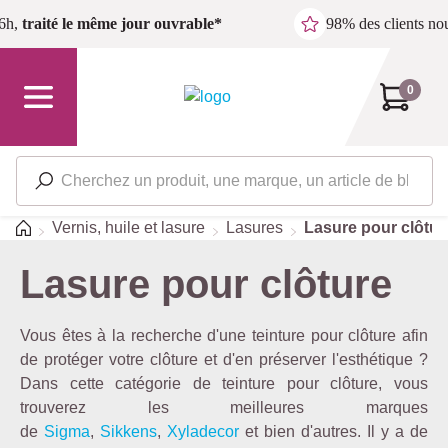
Passer au contenu principal
6h,
traité le même jour ouvrable*
98% des clients n
0
Accueil
Vernis, huile et lasure
Lasures
Lasure pour clôtur
Lasure pour clôture
Vous êtes à la recherche d'une teinture pour clôture afin
de protéger votre clôture et d'en préserver l'esthétique ?
Dans cette catégorie de teinture pour clôture, vous
trouverez les meilleures marques
de
Sigma
,
Sikkens
,
Xyladecor
et bien d'autres. Il y a de