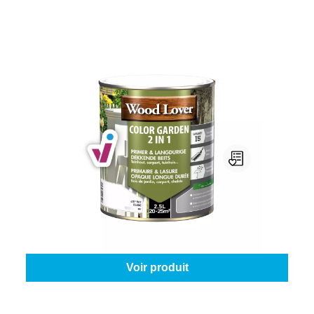
Woodlover Color Garden 2 In 1
Couleur (WoodLover):
410 - White
|
Contenu:
2,5 l
À partir de
81,95 €
Voir produit