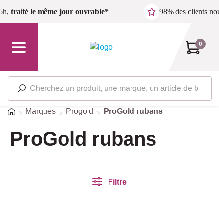
Passer au contenu principal
6h,
traité le même jour ouvrable*
98% des clients n
0
Accueil
Marques
Progold
ProGold rubans
ProGold rubans
Filtre