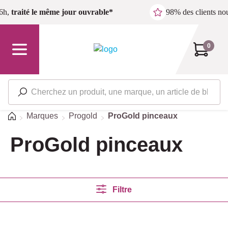
Passer au contenu principal
6h,
traité le même jour ouvrable*
98% des clients n
0
Accueil
Marques
Progold
ProGold pinceaux
ProGold pinceaux
Filtre