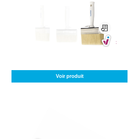
ProGold Brosse Rectangulaire PVC
Taille:
4 x 14 cm
À partir de
8,85 €
Voir produit