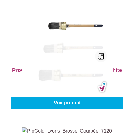
ProGold Brosse Oval 7770 Exclusive White
Taille:
35
À partir de
13,55 €
Voir produit