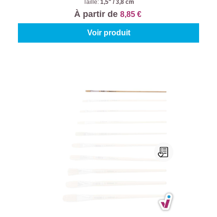
Taille:
1,5" / 3,8 cm
À partir de
8,85 €
Voir produit
ProGold Lyons Brosse 6010
Taille:
4
À partir de
0,85 €