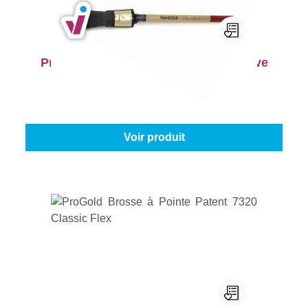
ProGold Brosse Ronde 7000 Exclusive
Taille:
8
À partir de
7,95 €
Voir produit