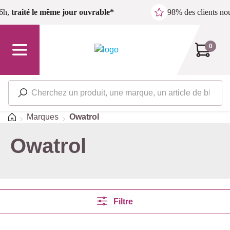
Passer au contenu principal
6h,
traité le même jour ouvrable*
98% des clients n
0
Accueil
Marques
Owatrol
Owatrol
Filtre