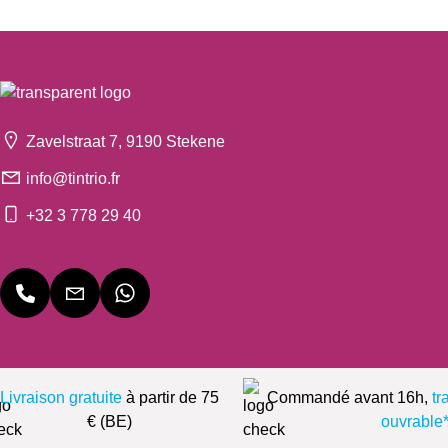
Zavelstraat 7, 9190 Stekene
info@tintrio.fr
+32 3 778 29 40
Livraison gratuite
à partir de 75
Commandé avant 16h,
tr
€ (BE)
ouvrable