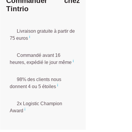
Commander chez
Tintrio
Livraison gratuite à partir de
ℹ️️
75 euros
Commandé avant 16
ℹ️
heures, expédié le jour même
98% des clients nous
ℹ️
donnent 4 ou 5 étoiles
2x Logistic Champion
ℹ️
Award