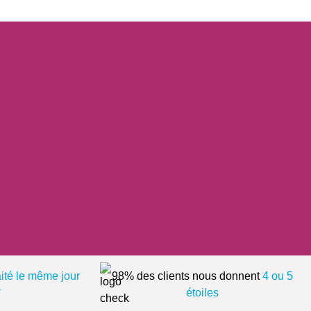
aité le même jour
98% des clients nous donnent
4 ou 5
*
étoiles