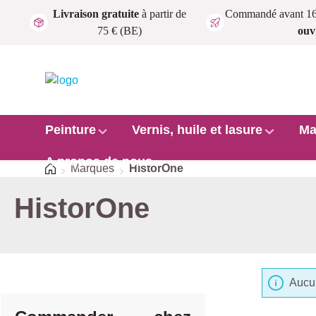
Livraison gratuite
à partir de
Commandé avant 1
Passer au contenu principal
75 € (BE)
ouv
Peinture
Vernis, huile et lasure
Ma
A propos de nous
Accueil
Marques
HistorOne
HistorOne
Aucun