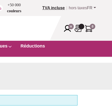
+50 000
TVA incluse
hors taxes
FR
couleurs
0
ues
Réductions