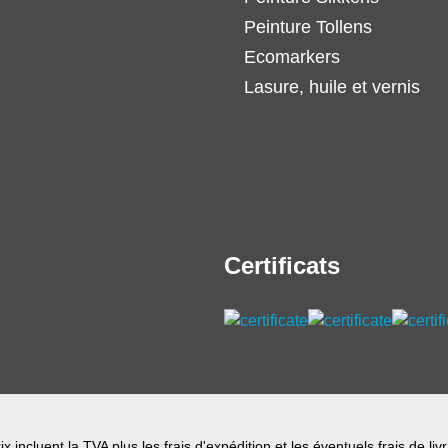
Peinture Tollens
Ecomarkers
Lasure, huile et vernis
Certificats
ix incluent la TVA plus les frais
d'expédition
et les éventuels frais de liv