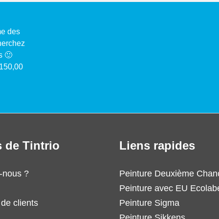
me des
cherchez
s 🙂
 150,00
 de Tintrio
Liens rapides
-nous ?
Peinture Deuxième Chan
Peinture avec EU Ecolab
de clients
Peinture Sigma
Peinture Sikkens