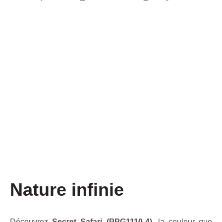
Nature infinie
Découvrez
Secret Safari (PPG1110-4)
, la couleur que