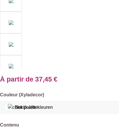
À partir de
37,45 €
Sélectionnez
Couleur (Xyladecor)
Bekijk alle kleuren
Sélectionnez
Contenu