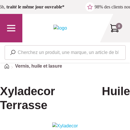
Passer au contenu principal
6h,
traité le même jour ouvrable*
98% des clients n
0
Accueil
Vernis, huile et lasure
Xyladecor Huile
Terrasse