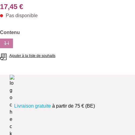
17,45 €
Pas disponible
Sélectionnez
Contenu
1 l
(Cette option n'est pas disponible pour le moment.)
Ajouter à la liste de souhaits
Livraison gratuite
à partir de 75 € (BE)