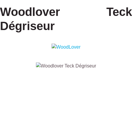
Woodlover Teck
Dégriseur
Ignorer la galerie d'images