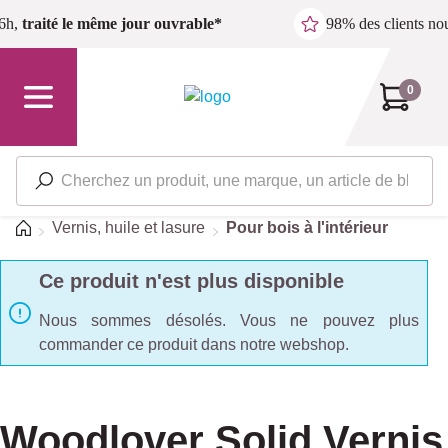
Passer au contenu principal
6h,
traité le même jour ouvrable*
98% des clients n
0
Accueil
Vernis, huile et lasure
Pour bois à l'intérieur
Ce produit n'est plus disponible
Nous sommes désolés. Vous ne pouvez plus
commander ce produit dans notre webshop.
Woodlover Solid Vernis