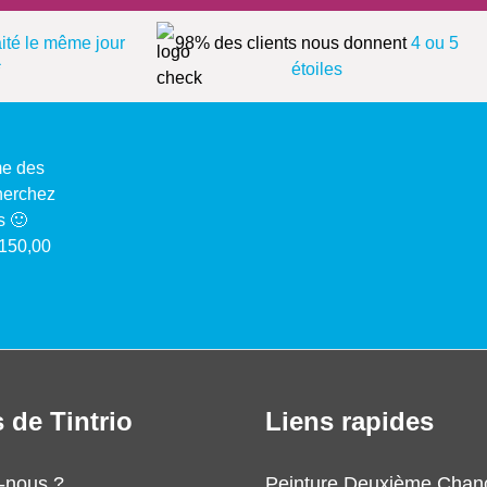
aité le même jour
98% des clients nous donnent
4 ou 5
*
étoiles
me des
cherchez
s 🙂
 150,00
 de Tintrio
Liens rapides
-nous ?
Peinture Deuxième Chan