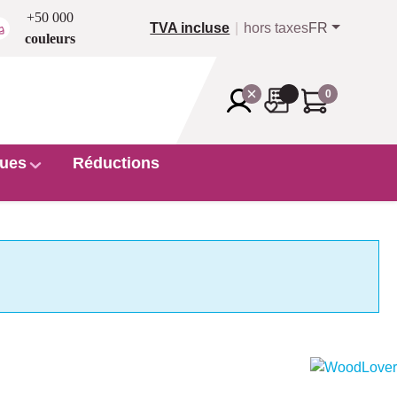
+50 000
TVA incluse
hors taxes
FR
couleurs
0
ues
Réductions