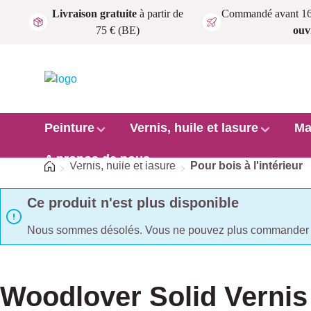
Livraison gratuite
à partir de
Commandé avant 1
Passer au contenu principal
75 € (BE)
ouv
Peinture
Vernis, huile et lasure
Ma
A propos de nous
Accueil
Vernis, huile et lasure
Pour bois à l'intérieur
Ce produit n'est plus disponible
Nous sommes désolés. Vous ne pouvez plus commander c
Woodlover Solid Vernis