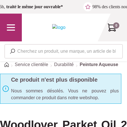
Passer au contenu principal
6h,
traité le même jour ouvrable*
98% des clients n
0
Accueil
Service clientèle
Durabilité
Peinture Aqueuse
Ce produit n'est plus disponible
Nous sommes désolés. Vous ne pouvez plus
commander ce produit dans notre webshop.
Woodlover Parket Oil 2