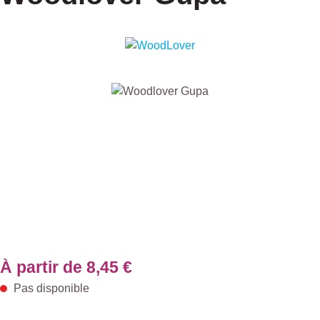
Ignorer la galerie d'images
À partir de
8,45 €
Pas disponible