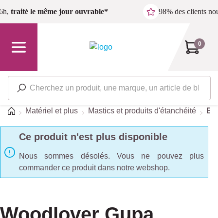
Passer au contenu principal
6h,
traité le même jour ouvrable*
98% des clients n
0
Accueil
Matériel et plus
Mastics et produits d'étanchéité
Bo
Ce produit n'est plus disponible
Nous sommes désolés. Vous ne pouvez plus
commander ce produit dans notre webshop.
Woodlover Gupa