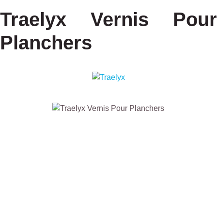
Traelyx Vernis Pour
Planchers
Ignorer la galerie d'images