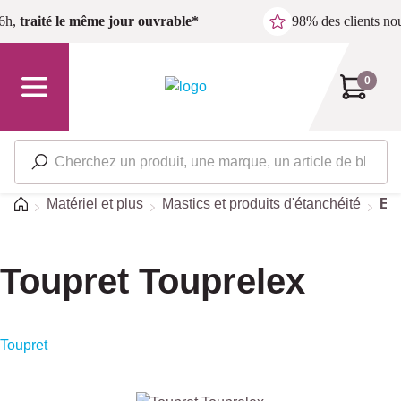
Passer au contenu principal
6h,
traité le même jour ouvrable*
98% des clients n
0
Accueil
Matériel et plus
Mastics et produits d'étanchéité
Ext
Toupret Touprelex
Toupret