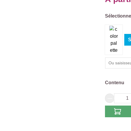
Sélectionn
Sélectionne
S
Sélectionn
Contenu
Quantité