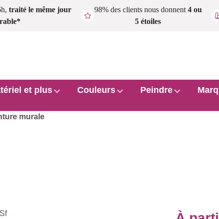
6h,
traité le même jour
98% des clients nous donnent
4 ou
rable*
5 étoiles
tériel et plus
Couleurs
Peindre
Marq
nture murale
À part