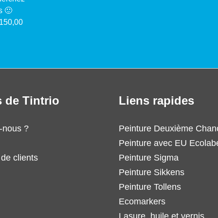
s 🙂
 150,00
 de Tintrio
Liens rapides
-nous ?
Peinture Deuxième Chan
Peinture avec EU Ecolab
de clients
Peinture Sigma
Peinture Sikkens
Peinture Tollens
Ecomarkers
Lasure, huile et vernis