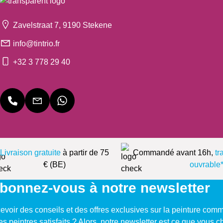
Zavelstraat 7, 9190 Stekene
info@tintrio.fr
+32 3 778 29 40
Livraison gratuite
à partir de 75
Commandé avant 16h,
tr
€ (BE)
ouvrable
bonnez-vous à notre newsletter
evoir des conseils et des offres exclusives sur la peinture com
res peintres satisfaits ? Alors, notre newsletter est ce que vous 