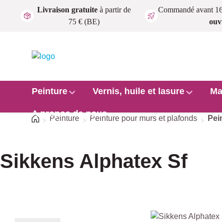
Livraison gratuite
à partir de
Commandé avant 1
Passer au contenu principal
75 € (BE)
ouv
Peinture
Vernis, huile et lasure
Ma
A propos de nous
Accueil
Peinture
Peinture pour murs et plafonds
Pei
Sikkens Alphatex Sf
Ignorer la galerie d'images