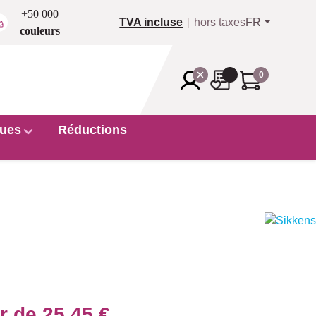
+50 000
TVA incluse
hors taxes
FR
couleurs
0
ues
Réductions
ir de
25,45 €