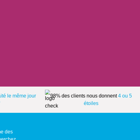
aité le même jour
98% des clients nous donnent
4 ou 5
*
étoiles
me des
cherchez