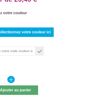
ez
z votre couleur
électionnez votre couleur ici
ez
 de produit : Entrez la quantité souhaitée 
Ajouter au panier