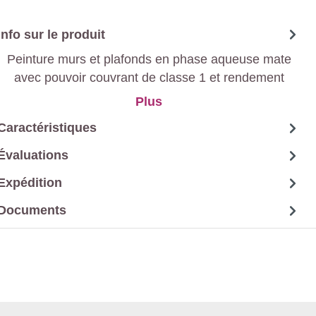
Info sur le produit
Peinture murs et plafonds en phase aqueuse mate
avec pouvoir couvrant de classe 1 et rendement
élevé à base d'une dispersion 100% acrylique pour
Plus
intérieur, sans solvant.
Caractéristiques
Évaluations
Expédition
Documents