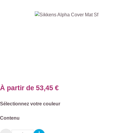
Ignorer la galerie d'images
À partir de
53,45 €
Sélectionnez
Sélectionnez votre couleur
Sélectionnez
Contenu