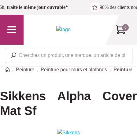
Passer au contenu principal
6h,
traité le même jour ouvrable*
98% des clients n
0
Accueil
Peinture
Peinture pour murs et plafonds
Peinture 
Sikkens Alpha Cover
Mat Sf