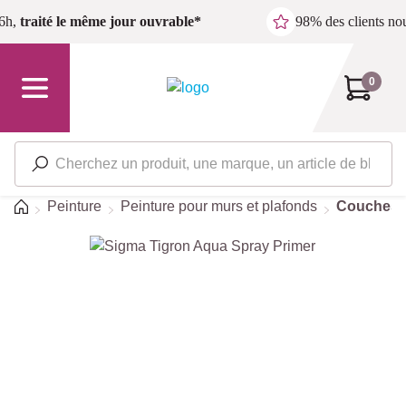
Passer au contenu principal
6h,
traité le même jour ouvrable*
98% des clients n
0
Accueil
Peinture
Peinture pour murs et plafonds
Couches d
Ignorer la galerie d'images