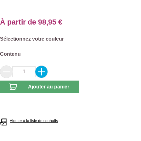
À partir de
98,95 €
Sélectionnez
Sélectionnez votre couleur
Sélectionnez
Contenu
Quantité de produit : Entrez la quantité souhai
Ajouter au panier
Ajouter à la liste de souhaits