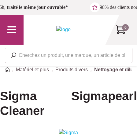
Passer au contenu principal
6h,
traité le même jour ouvrable*
98% des clients n
0
Accueil
Matériel et plus
Produits divers
Nettoyage et dilua
Sigma Sigmapearl
Cleaner