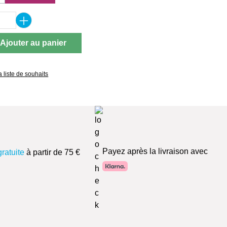
 option n'est pas disponible pour le moment.)
 de produit : Entrez la quantité souhaitée 
Ajouter au panier
a liste de souhaits
Payez après la livraison avec
gratuite
à partir de 75 €