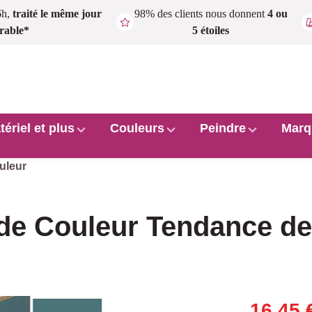
6h,
traité le même jour
98% des clients nous donnent
4 ou
rable*
5 étoiles
tériel et plus
Couleurs
Peindre
Marq
uleur
 de Couleur Tendance d
16,45 