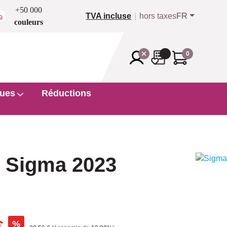
+50 000
TVA incluse
hors taxes
FR
couleurs
0
ues
Réductions
e Sigma 2023
€
%