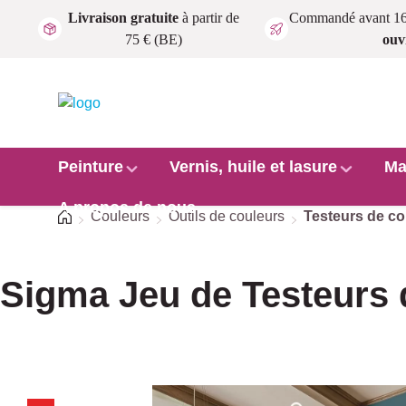
Livraison gratuite
à partir de
Commandé avant 1
Passer au contenu principal
75 € (BE)
ouv
Peinture
Vernis, huile et lasure
Ma
A propos de nous
Accueil
Couleurs
Outils de couleurs
Testeurs de co
Sigma Jeu de Testeurs
Ignorer la galerie d'images