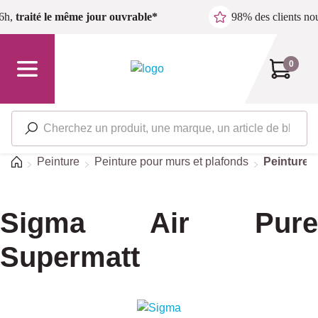
Passer au contenu principal
6h,
traité le même jour ouvrable*
98% des clients n
0
Accueil
Peinture
Peinture pour murs et plafonds
Peinture 
Sigma Air Pure
Supermatt