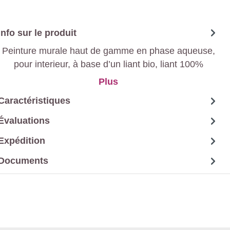
Info sur le produit
Peinture murale haut de gamme en phase aqueuse,
pour interieur, à base d’un liant bio, liant 100%
Decovery, avec un effet neutralisant au formaldéhyde
Plus
pour un meilleur climat intérieur.
Caractéristiques
Évaluations
Expédition
Documents