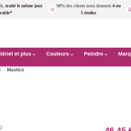
6h,
traité le même jour
98% des clients nous donnent
4 ou
rable*
5 étoiles
tériel et plus
Couleurs
Peindre
Marq
é
Mastics
46,45 