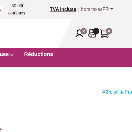
+50 000
TVA incluse
hors taxes
FR
couleurs
0
ues
Réductions
€