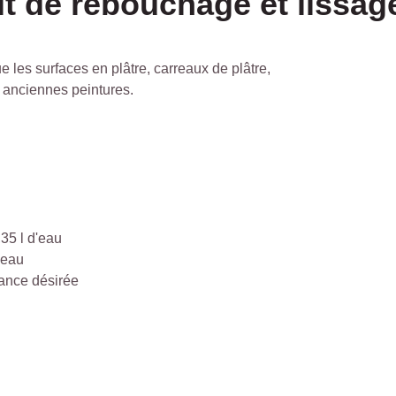
it de rebouchage et lissag
e les surfaces en plâtre, carreaux de plâtre,
t anciennes peintures.
5 l d'eau
'eau
tance désirée