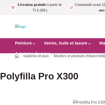
Livraison gratuite
à partir de
Commandé avant 1
Passer au contenu principal
75 € (BE)
ouv
Peinture
Vernis, huile et lasure
Ma
A propos de nous
Accueil
Matériel et plus
Mastics et produits d'étanchéit
Polyfilla Pro X300
Ignorer la galerie d'images