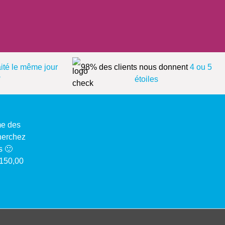
aité le même jour
98% des clients nous donnent
4 ou 5
*
étoiles
me des
cherchez
s 🙂
 150,00