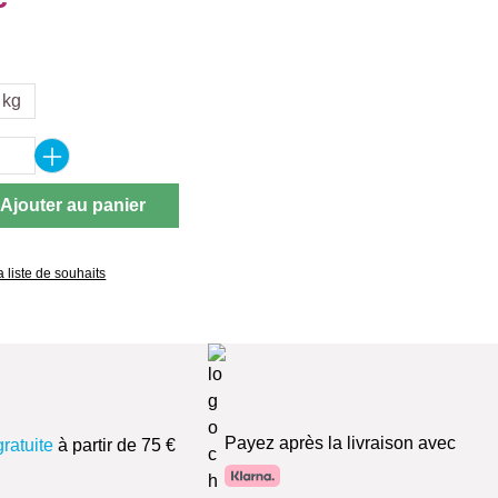
ez
 kg
 de produit : Entrez la quantité souhaitée 
Ajouter au panier
a liste de souhaits
Payez après la livraison avec
gratuite
à partir de 75 €