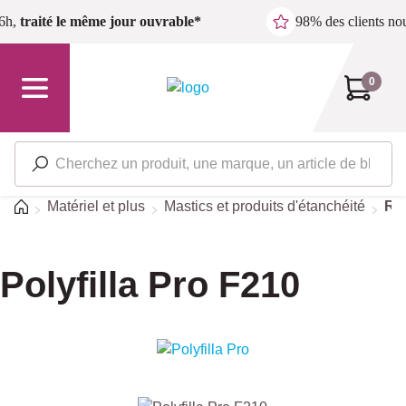
Passer au contenu principal
6h,
traité le même jour ouvrable*
98% des clients n
0
Accueil
Matériel et plus
Mastics et produits d'étanchéité
Re
Polyfilla Pro F210