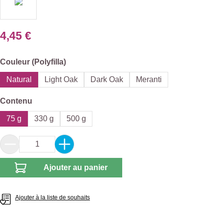
4,45 €
Sélectionnez
Couleur (Polyfilla)
Natural
Light Oak
Dark Oak
Meranti
Sélectionnez
Contenu
75 g
330 g
500 g
Quantité de produit : Entrez la quantité souhai
Ajouter au panier
Ajouter à la liste de souhaits