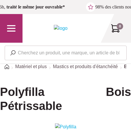
Passer au contenu principal
6h,
traité le même jour ouvrable*
98% des clients n
0
Accueil
Matériel et plus
Mastics et produits d'étanchéité
Bo
Polyfilla Bois
Pétrissable