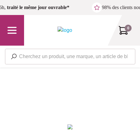
Passer au contenu principal
6h,
traité le même jour ouvrable*
98% des clients n
0