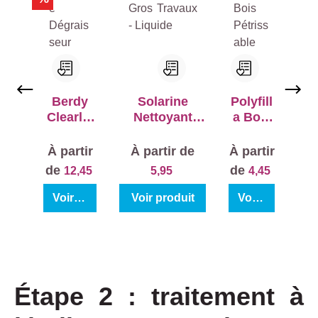
Berdy
Solarine
Polyfill
Clearlin
Nettoyant
a Bois
e
Gros Travaux
Pétriss
Dégrais
- Liquide
able
À partir
À partir de
À partir
seur
de
de
12,45
5,95
4,45
Voir produit
Voir produit
Voir produit
Étape 2 : traitement à