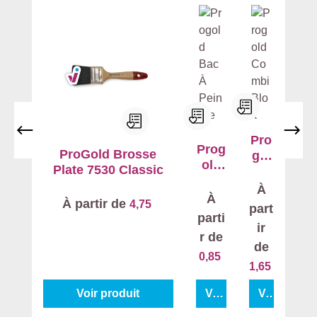
Pro
Prog
ProGold Brosse
gol
old
Plate 7530 Classic
d
Bac
Co
À
À
À
mbi
À partir de
4,75
part
Pein
Blo
parti
dre
ir
k
r de
de
0,85
1,65
Voir produit
Voir produit
Voir produit