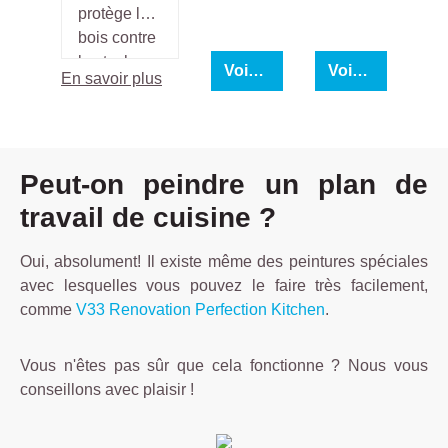
protège le
bois contre
les taches,
Voir produit
Voir produit
En savoir plus
les rayures
et les
graisses et
offre une
Peut-on peindre un plan de
protection
renforcée
travail de cuisine ?
pour un
usage
Oui, absolument! Il existe même des peintures spéciales
intensif.
avec lesquelles vous pouvez le faire très facilement,
comme
V33 Renovation Perfection Kitchen
.
Vous n'êtes pas sûr que cela fonctionne ? Nous vous
conseillons avec plaisir !