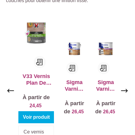
couches pour obtenir une finition lisse.
Ignorer la galerie de produits
V33 Vernis
Sigma
Sigma
Plan De
Varnish
Varnish
Travail
Ultra
Satin
À partir de
Matt
À partir
À partir
24,45
de
de
26,45
26,45
Voir produit
Ce vernis