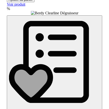
Voir produit
%