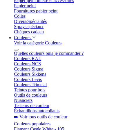
Papier peint intissé et accessoires
Papier peint
Fournitures papier peint
Colles
Divers/Spécialités
Sprays spéciaux
Chèques cadeau
Couleurs
Voir la catégorie Couleurs
Quelles couleurs puis-je commander ?
Couleurs RAL
Couleurs NCS
Couleurs Sigma
Couleurs Sikkens
Couleurs Levis
Couleurs Trimetal
Teintes pour bois
Outils de couleurs
Nuanciers
Testeurs de couleur
Échantillons autocollants
➡️ Voir tous outils de couleur
Couleurs populaires
Flamant Castle White - 105