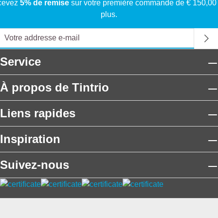
cevez
5% de remise
sur votre première commande de € 150,00
plus.
Service
À propos de Tintrio
Liens rapides
Inspiration
Suivez-nous