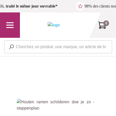
Passer au contenu principal
6h,
traité le même jour ouvrable*
98% des clients n
0