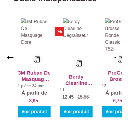
%
3M Ruban De
ProGol
Berdy
Masquage
Brosse
Clearline
Doré
Ronde
1 pièce
24 mm
12
Dégraisseur
1 l
Classic 7
À partir de
À partir 
12,45
15,56
8,95
6,75
Voir produit
Voir produit
Voir produ