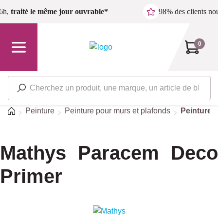
Passer au contenu principal
6h,
traité le même jour ouvrable*
98% des clients n
0
Accueil
Peinture
Peinture pour murs et plafonds
Peinture 
Mathys Paracem Deco
Primer