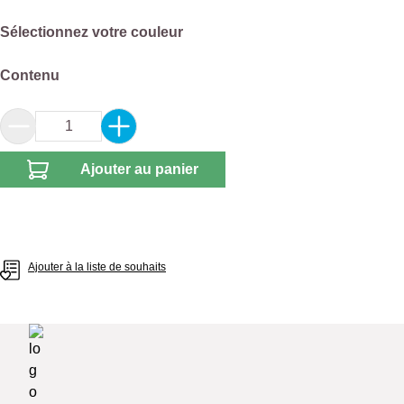
Sélectionnez
Sélectionnez votre couleur
Sélectionnez
Contenu
Quantité de produit : Entrez la quantité souhai
Ajouter au panier
Ajouter à la liste de souhaits