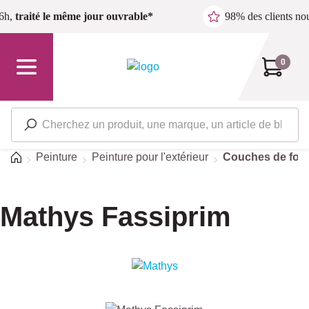
Passer au contenu principal
6h,
traité le même jour ouvrable*
98% des clients n
0
Accueil
Peinture
Peinture pour l'extérieur
Couches de fond
Mathys Fassiprim