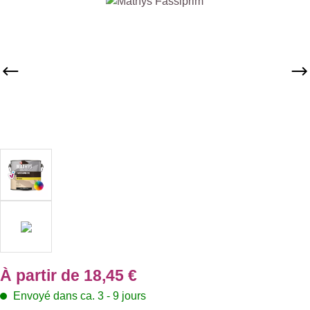
Ignorer la galerie d'images
À partir de
18,45 €
Envoyé dans ca. 3 - 9 jours